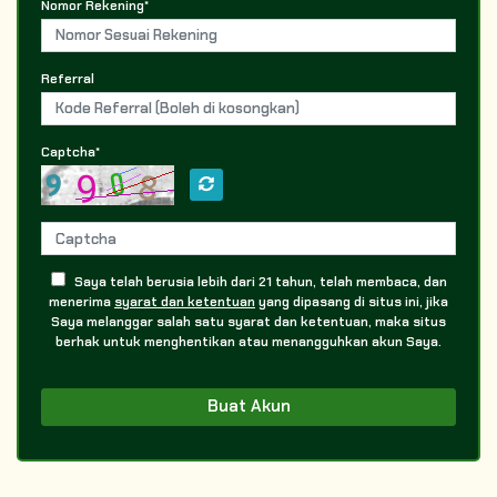
Nomor Rekening*
Referral
Captcha*
Saya telah berusia lebih dari 21 tahun, telah membaca, dan
menerima
syarat dan ketentuan
yang dipasang di situs ini, jika
Saya melanggar salah satu syarat dan ketentuan, maka situs
berhak untuk menghentikan atau menangguhkan akun Saya.
Buat Akun