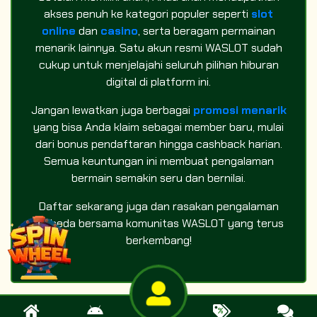
akses penuh ke kategori populer seperti
slot
online
dan
casino
, serta beragam permainan
menarik lainnya. Satu akun resmi WASLOT sudah
cukup untuk menjelajahi seluruh pilihan hiburan
digital di platform ini.
Jangan lewatkan juga berbagai
promosi menarik
yang bisa Anda klaim sebagai member baru, mulai
dari bonus pendaftaran hingga cashback harian.
Semua keuntungan ini membuat pengalaman
bermain semakin seru dan bernilai.
Daftar sekarang juga dan rasakan pengalaman
berbeda bersama komunitas WASLOT yang terus
berkembang!