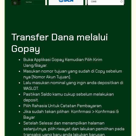
Transfer Dana melalui
Gopay
Buka Applikasi Gopay Kemudian Pilih Kirim
Uang/Bayar.
Masukan nomor tujuan yang sudah di Copy sebelum
nya (Nomor Akun Tujuan).
Lalu masukan nominal yang ingin anda depositkan di
WASLOT.
Pastikan Saldo kamu cukup sebelum melakukan
deposit.
Pilih Rahasia Untuk Catatan Pembayaran.
Jika sudah tekan pilihan Konfirmasi > Konfirmasi &
Bayar
Setelah Selesai dan menampilkan halaman
selanjutnya, pilih riwayat dan lakukan pemilihan pada
transaksi yang baru anda lakukan barusan.