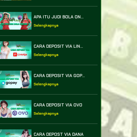
APA ITU JUDI BOLA ON...
Selengkapnya
CARA DEPOSIT VIA LIN...
Selengkapnya
CARA DEPOSIT VIA GOP...
Selengkapnya
CARA DEPOSIT VIA OVO
Selengkapnya
CARA DEPOST VIA DANA