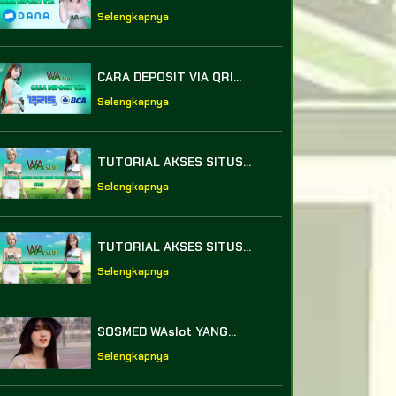
Selengkapnya
CARA DEPOSIT VIA QRI...
Selengkapnya
TUTORIAL AKSES SITUS...
Selengkapnya
TUTORIAL AKSES SITUS...
Selengkapnya
SOSMED WAslot YANG...
Selengkapnya